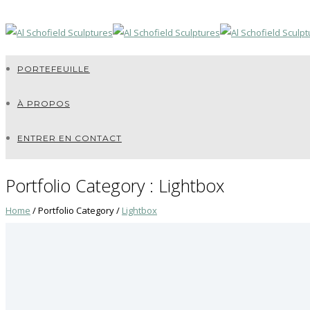
PORTEFEUILLE
À PROPOS
ENTRER EN CONTACT
Portfolio Category : Lightbox
Home
/ Portfolio Category /
Lightbox