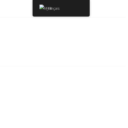
Français