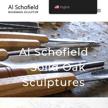
English
A
l
S
c
h
o
f
i
e
l
d
-
S
o
l
i
d
O
a
k
S
c
u
l
p
t
u
r
e
s